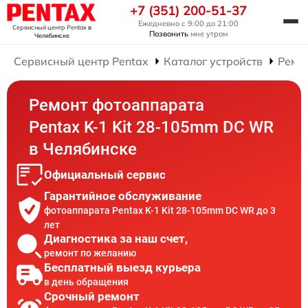
+7 (351) 200-51-37
Ежедневно с 9:00 до 21:00
Сервисный центр Pentax
в
Позвонить
мне утром
Челябинске
Сервисный центр Pentax
Каталог устройств
Ремо
Ремонт фотоаппарата
Pentax K-1 Kit 28-105mm DC WR
в Челябинске
Официальный сервис
Гарантийное обслуживание
фотоаппарата Pentax K-1 Kit 28-105mm DC WR до 3
лет
Диагностика за наш счет,
ремонт по желанию
Бесплатный выезд курьера
в день обращения
Срочный ремонт